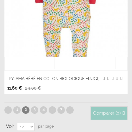
PYJAMA BÉBÉ EN COTON BIOLOGIQUE FRUGI,...
11,60 €
29,00 €
...
1
2
3
4
7
Comparer (
0
)
Voir
par page