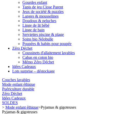
Gourdes enfant
Tapis de jeu Close Parent
Jeux de société & puzzles
Langes & mousselines
Doudous & peluches
Linge de lit bébé
Linge de bain
Serviettes piscine & plage
Soins bio Néobulle
Poupées & habits pour poupée
Zéro Déchet
Coussinets d'allaitement lavables
Cabas en coton bio
Mémo Zéro Déchet
Idées Cadeaux
Lots surprise – déstockage
Couches lavables
Mode enfant éthique
Puériculture durable
Zéro Déchet
Idées Cadeaux
SOLDES
>
Mode enfant éthique
>
Pyjamas & gigoteuses
Pyjamas & gigoteuses