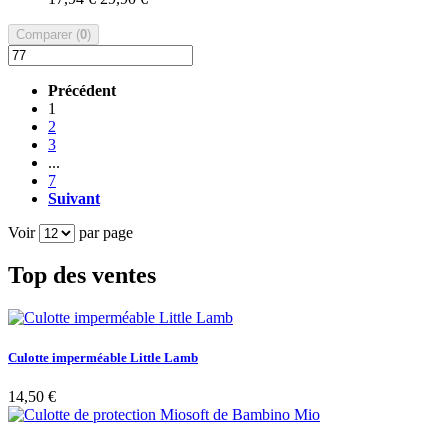
Comparer (
0
)
Précédent
1
2
3
...
7
Suivant
Voir
par page
Top des ventes
Culotte imperméable Little Lamb
14,50 €