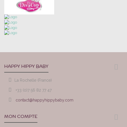
HAPPY HIPPY BABY
La Rochelle (France)
+33 (0)7 56 82 77 47
contact@happyhippybaby.com
MON COMPTE