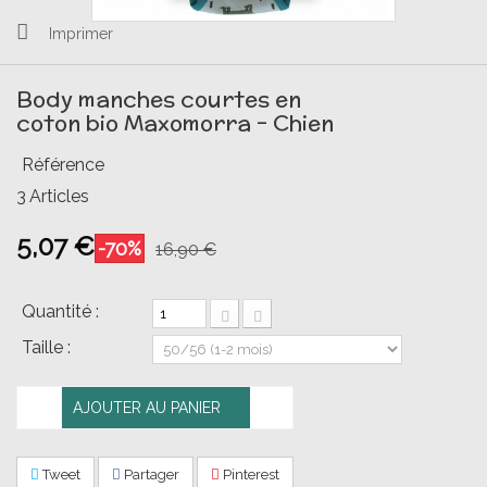
Imprimer
Body manches courtes en
coton bio Maxomorra - Chien
Référence
3
Articles
5,07 €
-70%
16,90 €
Quantité :
Taille :
AJOUTER AU PANIER
Tweet
Partager
Pinterest