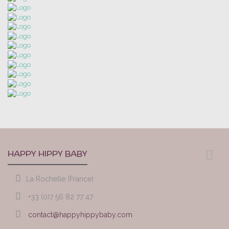
HAPPY HIPPY BABY
La Rochelle (France)
+33 (0)7 56 82 77 47
contact@happyhippybaby.com