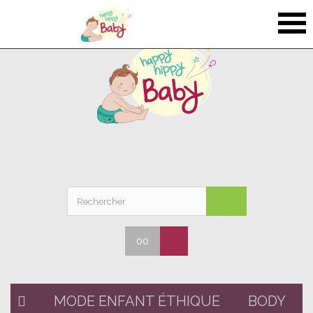
00
MODE ENFANT ÉTHIQUE
BODY