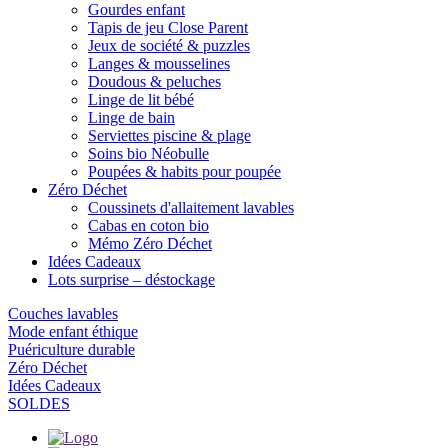
Gourdes enfant
Tapis de jeu Close Parent
Jeux de société & puzzles
Langes & mousselines
Doudous & peluches
Linge de lit bébé
Linge de bain
Serviettes piscine & plage
Soins bio Néobulle
Poupées & habits pour poupée
Zéro Déchet
Coussinets d'allaitement lavables
Cabas en coton bio
Mémo Zéro Déchet
Idées Cadeaux
Lots surprise – déstockage
Couches lavables
Mode enfant éthique
Puériculture durable
Zéro Déchet
Idées Cadeaux
SOLDES