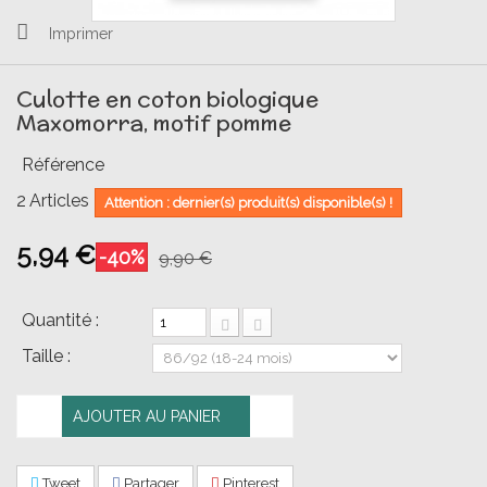
Imprimer
Culotte en coton biologique
Maxomorra, motif pomme
Référence
2
Articles
Attention : dernier(s) produit(s) disponible(s) !
5,94 €
-40%
9,90 €
Quantité :
Taille :
AJOUTER AU PANIER
Tweet
Partager
Pinterest