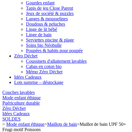
Gourdes enfant
Tapis de jeu Close Parent
Jeux de société & puzzles
Langes & mousselines
Doudous & peluches
Linge de lit bébé
Linge de bain
Serviettes piscine & plage
Soins bio Néobulle
Poupées & habits pour poupée
Zéro Déchet
Coussinets d'allaitement lavables
Cabas en coton bio
Mémo Zéro Déchet
Idées Cadeaux
Lots surprise – déstockage
Couches lavables
Mode enfant éthique
Puériculture durable
Zéro Déchet
Idées Cadeaux
SOLDES
>
Mode enfant éthique
>
Maillots de bain
>
Maillot de bain UPF 50+
Frugi motif Poissons