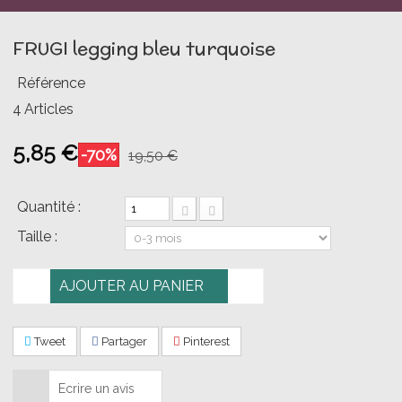
FRUGI legging bleu turquoise
Référence
4
Articles
5,85 €
-70%
19,50 €
Quantité :
Taille :
AJOUTER AU PANIER
Tweet
Partager
Pinterest
Ecrire un avis