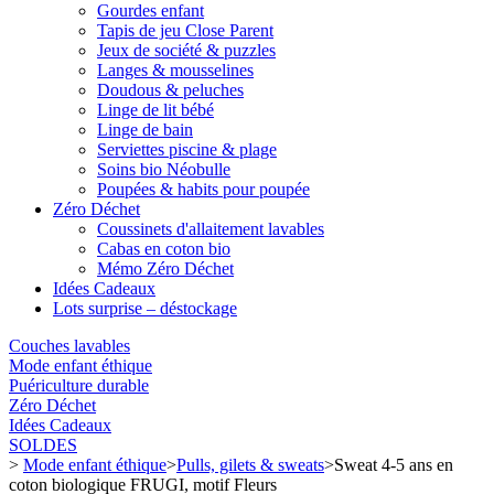
Gourdes enfant
Tapis de jeu Close Parent
Jeux de société & puzzles
Langes & mousselines
Doudous & peluches
Linge de lit bébé
Linge de bain
Serviettes piscine & plage
Soins bio Néobulle
Poupées & habits pour poupée
Zéro Déchet
Coussinets d'allaitement lavables
Cabas en coton bio
Mémo Zéro Déchet
Idées Cadeaux
Lots surprise – déstockage
Couches lavables
Mode enfant éthique
Puériculture durable
Zéro Déchet
Idées Cadeaux
SOLDES
>
Mode enfant éthique
>
Pulls, gilets & sweats
>
Sweat 4-5 ans en
coton biologique FRUGI, motif Fleurs